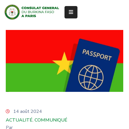
ACCUEIL
À
PROPOS
SERVICES
CONSULAIRES
ACTUALITÉ
RENDEZ-
VOUS
14 août 2024
ACTUALITÉ
COMMUNIQUÉ
‚
Par