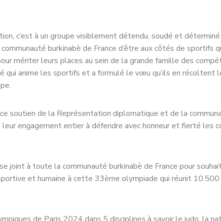
ation, c’est à un groupe visiblement détendu, soudé et détermin
la communauté burkinabè de France d’être aux côtés de sportifs qu
our mériter leurs places au sein de la grande famille des compé
é qui anime les sportifs et a formulé le vœu qu’ils en récoltent le
ipe.
de ce soutien de la Représentation diplomatique et de la commun
e leur engagement entier à défendre avec honneur et fierté les c
e joint à toute la communauté burkinabè de France pour souhait
 sportive et humaine à cette 33ème olympiade qui réunit 10.500 
mpiques de Paris 2024 dans 5 disciplines à savoir le judo, la nat