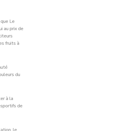
é que Le
i au prix de
titeurs
s fruits à
auté
ouleurs du
er à la
sportifs de
ation, le