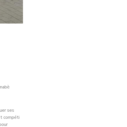
inabè
uer ses
nt compéti
pour