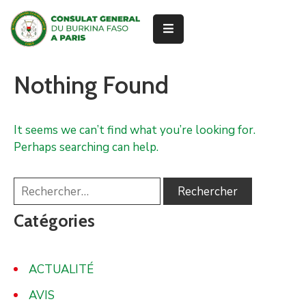
ACCUEIL
Nothing Found
À
PROPOS
It seems we can’t find what you’re looking for.
SERVICES
Perhaps searching can help.
CONSULAIRES
ACTUALITÉ
RENDEZ-
Catégories
VOUS
ACTUALITÉ
AVIS